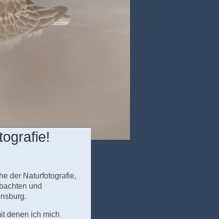
ografie!
e der Naturfotografie,
eobachten und
ensburg.
it denen ich mich