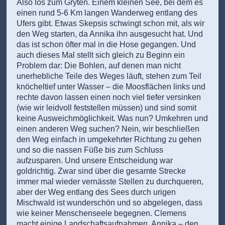
Also los zum Gryten. Einem kleinen See, bei dem es
einen rund 5-6 Km langen Wanderweg entlang des
Ufers gibt. Etwas Skepsis schwingt schon mit, als wir
den Weg starten, da Annika ihn ausgesucht hat. Und
das ist schon öfter mal in die Hose gegangen. Und
auch dieses Mal stellt sich gleich zu Beginn ein
Problem dar: Die Bohlen, auf denen man nicht
unerhebliche Teile des Weges läuft, stehen zum Teil
knöcheltief unter Wasser – die Moosflächen links und
rechte davon lassen einen noch viel tiefer versinken
(wie wir leidvoll feststellen müssen) und sind somit
keine Ausweichmöglichkeit. Was nun? Umkehren und
einen anderen Weg suchen? Nein, wir beschließen
den Weg einfach in umgekehrter Richtung zu gehen
und so die nassen Füße bis zum Schluss
aufzusparen. Und unsere Entscheidung war
goldrichtig. Zwar sind über die gesamte Strecke
immer mal wieder vernässte Stellen zu durchqueren,
aber der Weg entlang des Sees durch urigen
Mischwald ist wunderschön und so abgelegen, dass
wie keiner Menschenseele begegnen. Clemens
macht einige Landschaftsaufnahmen, Annika – den