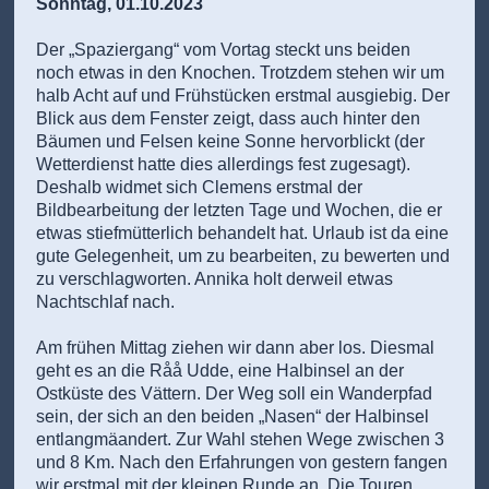
Sonntag, 01.10.2023
Der „Spaziergang“ vom Vortag steckt uns beiden
noch etwas in den Knochen. Trotzdem stehen wir um
halb Acht auf und Frühstücken erstmal ausgiebig. Der
Blick aus dem Fenster zeigt, dass auch hinter den
Bäumen und Felsen keine Sonne hervorblickt (der
Wetterdienst hatte dies allerdings fest zugesagt).
Deshalb widmet sich Clemens erstmal der
Bildbearbeitung der letzten Tage und Wochen, die er
etwas stiefmütterlich behandelt hat. Urlaub ist da eine
gute Gelegenheit, um zu bearbeiten, zu bewerten und
zu verschlagworten. Annika holt derweil etwas
Nachtschlaf nach.
Am frühen Mittag ziehen wir dann aber los. Diesmal
geht es an die Råå Udde, eine Halbinsel an der
Ostküste des Vättern. Der Weg soll ein Wanderpfad
sein, der sich an den beiden „Nasen“ der Halbinsel
entlangmäandert. Zur Wahl stehen Wege zwischen 3
und 8 Km. Nach den Erfahrungen von gestern fangen
wir erstmal mit der kleinen Runde an. Die Touren