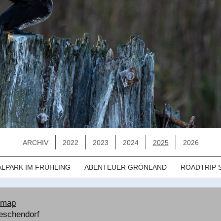
ARCHIV
2022
2023
2024
2025
2026
LPARK IM FRÜHLING
ABENTEUER GRÖNLAND
ROADTRIP 
emap
Teschendorf