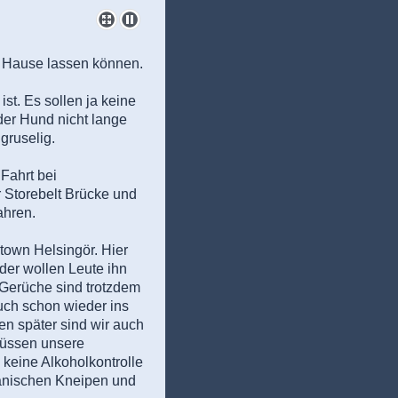
zu Hause lassen können.
t. Es sollen ja keine
der Hund nicht lange
 gruselig.
 Fahrt bei
 Storebelt Brücke und
ahren.
town Helsingör. Hier
eder wollen Leute ihn
e Gerüche sind trotzdem
uch schon wieder ins
en später sind wir auch
müssen unsere
 keine Alkoholkontrolle
dänischen Kneipen und