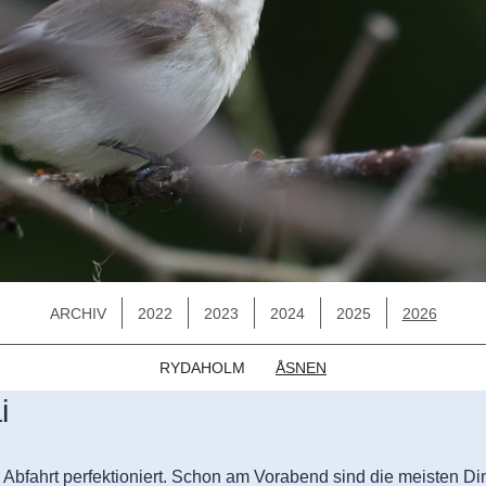
ARCHIV
2022
2023
2024
2025
2026
RYDAHOLM
ÅSNEN
i
Abfahrt perfektioniert. Schon am Vorabend sind die meisten D