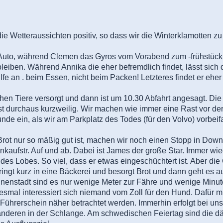
die
Wetteraussichten positiv, so dass wir die Winterklamotten 
Auto, während Clemen das Gyros vom Vorabend zum -frühstück is
eiben. Während Annika die eher befremdlich findet, lässt sich 
ilfe an . beim Essen, nicht beim Packen! Letzteres findet er eher
chen Tiere versorgt und dann ist um 10.30 Abfahrt angesagt. Die
t durchaus kurzweilig. Wir machen wie immer eine Rast vor der
de ein, als wir am Parkplatz des Todes (für den Volvo) vorbeif
ot nur so mäßig gut ist, machen wir noch einen Stopp in Down
inkaufstr. Auf und ab. Dabei ist James der große Star. Immer wi
l des Lobes. So viel, dass er etwas eingeschüchtert ist. Aber di
ngt kurz in eine Bäckerei und besorgt Brot und dann geht es a
Innenstadt sind es nur wenige Meter zur Fähre und wenige Minut
smal interessiert sich niemand vom Zoll für den Hund. Dafür 
ührerschein näher betrachtet werden. Immerhin erfolgt bei uns
anderen in der Schlange. Am schwedischen Feiertag sind die 