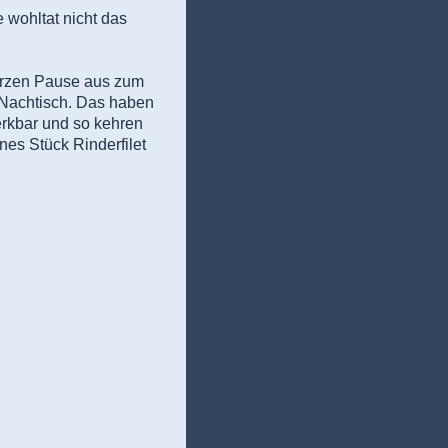
 wohltat nicht das
kurzen Pause aus zum
n Nachtisch. Das haben
erkbar und so kehren
nes Stück Rinderfilet